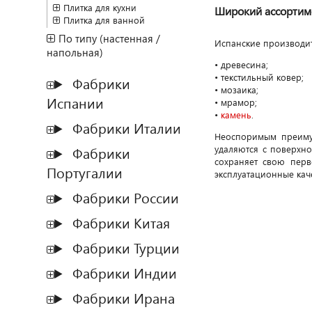
Плитка для кухни
Широкий ассортиме
Плитка для ванной
По типу (настенная /
Испанские производит
напольная)
• древесина;
• текстильный ковер;
Фабрики
• мозаика;
Испании
• мрамор;
•
камень
.
Фабрики Италии
Неоспоримым преимущ
удаляются с поверхн
Фабрики
сохраняет свою перв
Португалии
эксплуатационные кач
Фабрики России
Фабрики Китая
Фабрики Турции
Фабрики Индии
Фабрики Ирана