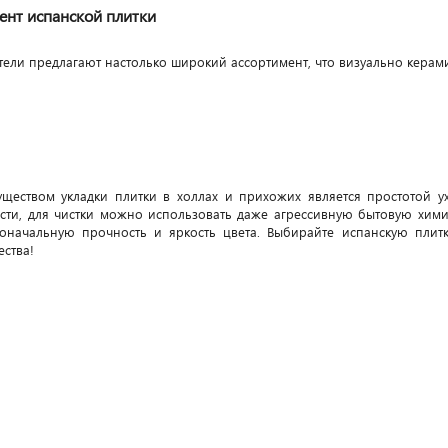
нт испанской плитки
ели предлагают настолько широкий ассортимент, что визуально керамич
еством укладки плитки в холлах и прихожих является простотой ух
ости, для чистки можно использовать даже агрессивную бытовую хим
оначальную прочность и яркость цвета. Выбирайте испанскую плитк
ества!