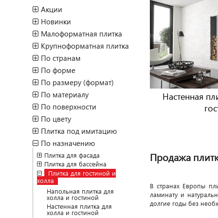
Акции
Новинки
Малоформатная плитка
Крупноформатная плитка
По странам
По форме
По размеру (формат)
По материалу
Настенная пли
По поверхности
гос
По цвету
Плитка под имитацию
По назначению
Продажа плитк
Плитка для фасада
Плитка для бассейна
Плитка для гостиной и
холла
В странах Европы пл
Напольная плитка для
ламинату и натуральн
холла и гостиной
долгие годы без необ
Настенная плитка для
холла и гостиной