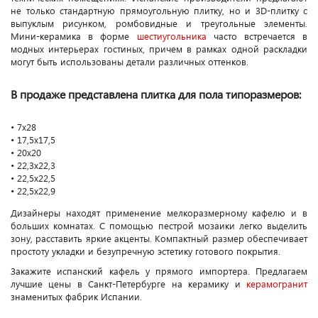
не только стандартную прямоугольную плитку, но и 3D-плитку с
выпуклым рисунком, ромбовидные и треугольные элементы.
Мини-керамика в форме
шестиугольника
часто встречается в
модных интерьерах гостиных, причем в рамках одной раскладки
могут быть использованы детали различных оттенков.
В продаже представлена плитка для пола типоразмеров:
• 7х28
• 17,5х17,5
• 20х20
• 22,3х22,3
• 22,5х22,5
• 22,5х22,9
Дизайнеры находят применение мелкоразмерному кафелю и в
больших комнатах. С помощью пестрой мозаики легко выделить
зону, расставить яркие акценты. Компактный размер обеспечивает
простоту укладки и безупречную эстетику готового покрытия.
Закажите испанский кафель у прямого импортера. Предлагаем
лучшие цены в Санкт-Петербурге на керамику и
керамогранит
знаменитых фабрик Испании.