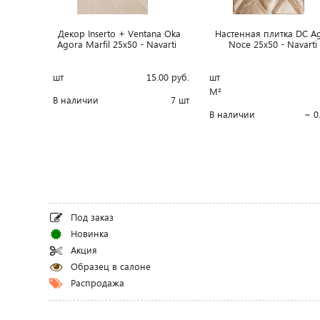
Декор Inserto + Ventana Oka
Настенная плитка DC A
Agora Marfil 25x50 - Navarti
Noce 25x50 - Navart
шт
15.00
руб.
шт
М²
В наличии
7 шт
В наличии
~ 0
Под заказ
Новинка
Акция
Образец в салоне
Распродажа